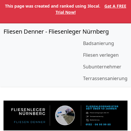
This page was created and ranked using 3local.
Gat A FREE
Trial Now!
Fliesen Denner - Fliesenleger Nürnberg
Badsanierung
Fliesen verlegen
Subunternehmer
Terrassensanierung