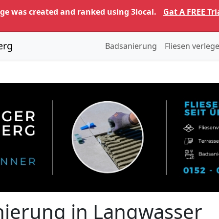
age was created and ranked using 3local.
Gat A FREE Tri
erg
Badsanierung
Fliesen verleg
nierung in Langwasser